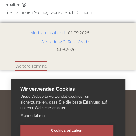
erhalten 🙂
Einen schönen Sonntag wünsche ich Dir noch
Deine Petra
Meditationsabend
: 01.09.2026
Ausbildung 2. Reiki Grad
:
26.09.2026
Weitere Termine
Wir verwenden Cookies
Diese Webseite verwendet Cookies, um
sicherzustellen, dass Sie die beste Erfahrung auf
unserer Webseite erhalten.
Impressum
Mehr erfahren
Datenschutzerklärung
Cookie-Richtlinie
Cookies erlauben